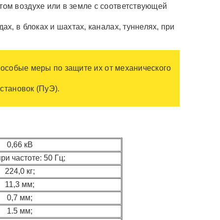
том воздухе или в земле с соответствующей
х, в блоках и шахтах, каналах, туннелях, при
 особые меры по защите их от механического
становок (ПуЭ).
0,66 кВ
ри частоте: 50 Гц;
224,0 кг;
11,3 мм;
0,7 мм;
1.5 мм;