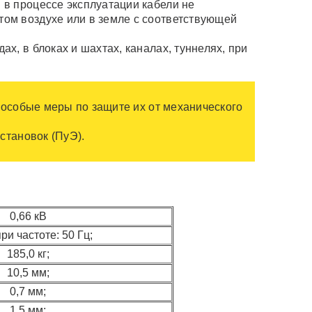
 в процессе эксплуатации кабели не
том воздухе или в земле с соответствующей
х, в блоках и шахтах, каналах, туннелях, при
 особые меры по защите их от механического
становок (ПуЭ).
0,66 кВ
ри частоте: 50 Гц;
185,0 кг;
10,5 мм;
0,7 мм;
1.5 мм;