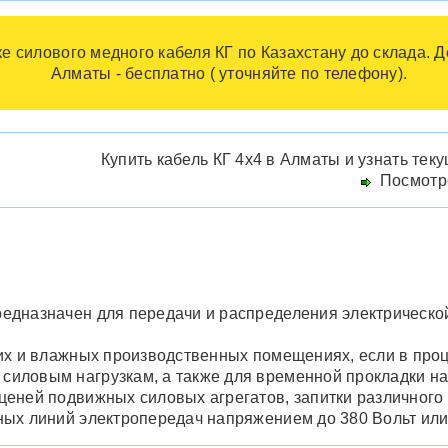
е силового медного кабеля КГ по Казахстану до склада. Д
Алматы - бесплатно ( уточняйте по телефону).
Купить кабель КГ 4х4 в Алматы и узнать тек
Посмотре
едназначен для передачи и распределения электрической 
их и влажных производственных помещениях, если в проц
иловым нагрузкам, а также для временной прокладки на
еней подвижных силовых агрегатов, запитки различного
ых линий электропередач напряжением до 380 Вольт или 