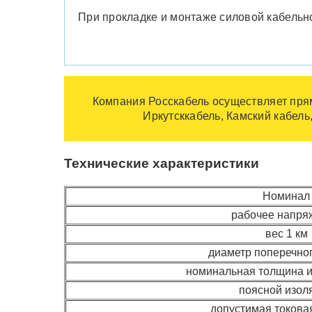
При прокладке и монтаже силовой кабельн
Компания Росскабель осуществляет прям
Иркутсккабель, Камский кабель
Технические характеристики
Номинал
рабочее напря
вес 1 км
диаметр поперечно
номинальная толщина 
поясной изол
допустимая токовая