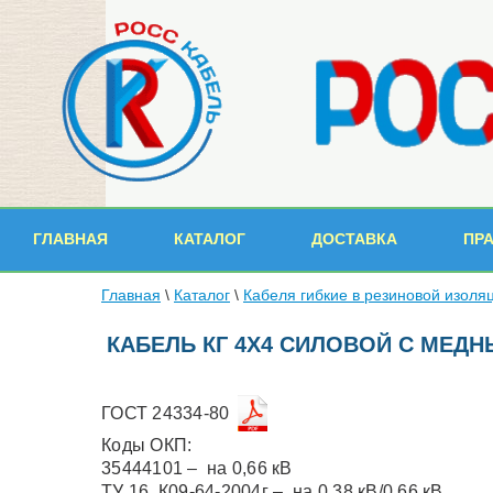
ГЛАВНАЯ
КАТАЛОГ
ДОСТАВКА
ПР
Главная
\
Каталог
\
Кабеля гибкие в резиновой изоля
КАБЕЛЬ КГ 4Х4 СИЛОВОЙ С МЕД
ГОСТ 24334-80
Коды ОКП:
35444101 – на 0,66 кВ
ТУ 16. К09-64-2004г – на 0,38 кВ/0,66 кВ