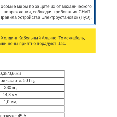
 особые меры по защите их от механического
повреждения, соблюдая требования СНиП.
Правила Устройства Электроустановок (ПуЭ).
 Холдинг Кабельный Альянс, Томсккабель,
наши цены приятно порадуют Вас.
0,38/0,66кВ
ри частоте: 50 Гц;
330 кг;
14,8 мм;
1,0 мм;
-
 воздухе: 45 А