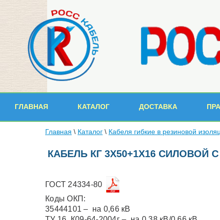
ГЛАВНАЯ
КАТАЛОГ
ДОСТАВКА
ПР
Главная
\
Каталог
\
Кабеля гибкие в резиновой изоля
КАБЕЛЬ КГ 3Х50+1Х16 СИЛОВОЙ
ГОСТ 24334-80
Коды ОКП:
35444101 – на 0,66 кВ
ТУ 16. К09-64-2004г – на 0,38 кВ/0,66 кВ