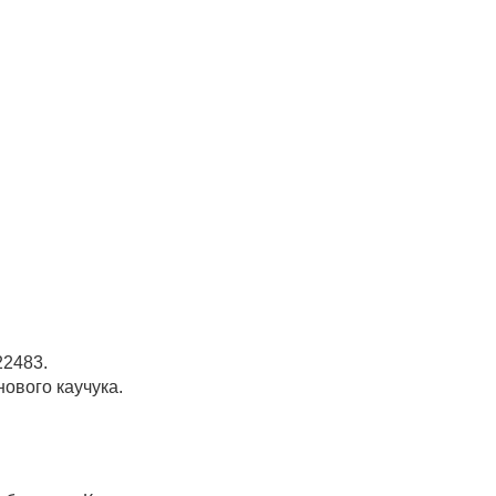
22483.
ового каучука.