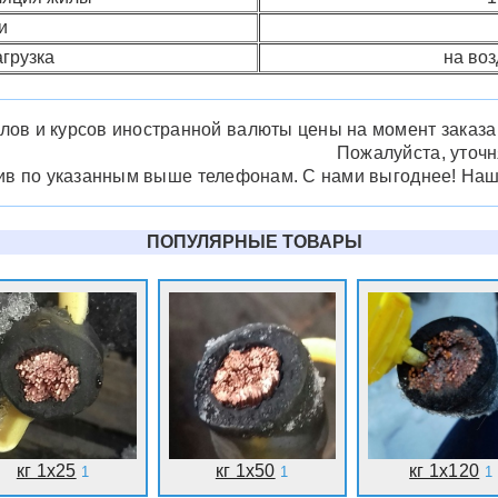
и
грузка
на воз
лов и курсов иностранной валюты цены на момент заказа м
Пожалуйста, уточ
нив по указанным выше телефонам. С нами выгоднее! На
ПОПУЛЯРНЫЕ ТОВАРЫ
кг 1x25
кг 1x50
кг 1x120
1
1
1