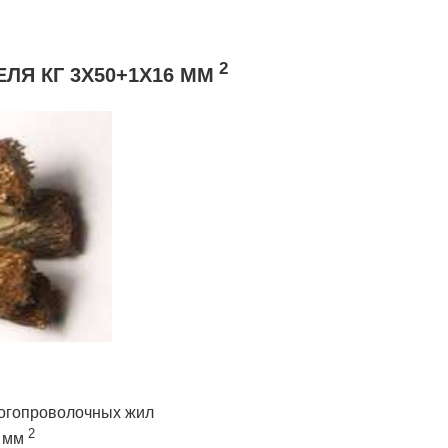
2
Я КГ 3Х50+1Х16 ММ
ногопроволочных жил
2
 мм