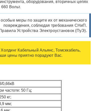
 инструмента, оборудования, вторичных цепях
660 Вольт.
 особые меры по защите их от механического
повреждения, соблюдая требования СНиП.
Правила Устройства Электроустановок (ПуЭ).
 Холдинг Кабельный Альянс, Томсккабель,
наши цены приятно порадуют Вас.
8/0,66кВ
ри частоте: 50 Гц;
250 кг;
8,9 мм;
,6 мм;