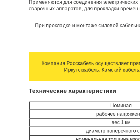
Применяются для соединения электрических ц
сварочных аппаратов, для прокладки временн
При прокладке и монтаже силовой кабельн
Компания Росскабель осуществляет прям
Иркутсккабель, Камский кабель
Технические характеристики
Номинал
рабочее напряже
вес 1 км
диаметр поперечного 
номинальная толщина изо