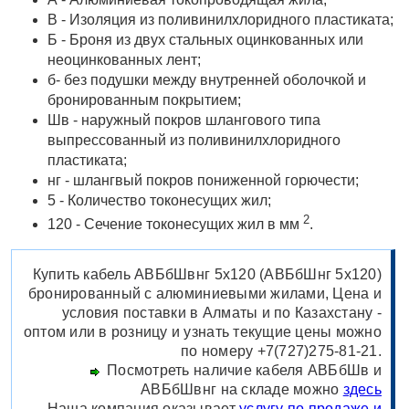
В - Изоляция из поливинилхлоридного пластиката;
Б - Броня из двух стальных оцинкованных или
неоцинкованных лент;
б- без подушки между внутренней оболочкой и
бронированным покрытием;
Шв - наружный покров шлангового типа
выпрессованный из поливинилхлоридного
пластиката;
нг - шлангвый покров пониженной горючести;
5 - Количество токонесущих жил;
2
120 - Сечение токонесущих жил в мм
.
Купить кабель АВБбШвнг 5х120 (АВБбШнг 5х120)
бронированный с алюминиевыми жилами, Цена и
условия поставки в Алматы и по Казахстану -
оптом или в розницу и узнать текущие цены можно
по номеру +7(727)275-81-21.
Посмотреть наличие кабеля АВБбШв и
АВБбШвнг на складе можно
здесь
Наша компания оказывает
услугу по продаже и