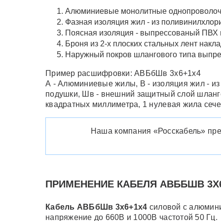
Алюминиевые монолитные однопроволоч
Фазная изоляция жил - из поливинилхлор
Поясная изоляция - выпрессованый ПВХ 
Броня из 2-х плоских стальных лент на
Наружный покров шлангового типа выпре
Пример расшифровки: АВБбШв 3х6+1х4
А - Алюминиевые жилы, В - изоляция жил - из
подушки, Шв - внешний защитный слой шланго
квадратных миллиметра, 1 нулевая жила сеч
Наша компания «Росскабель» пред
ПРИМЕНЕНИЕ КАБЕЛЯ АВББШВ 3Х
Кабель АВБбШв 3х6+1х4
силовой с алюмини
напряжение до 660В и 1000В частотой 50 Гц.