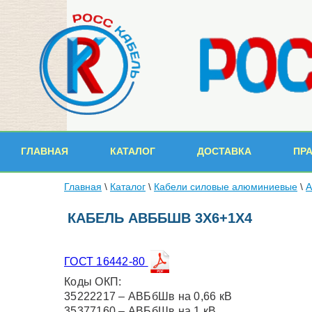
ГЛАВНАЯ
КАТАЛОГ
ДОСТАВКА
ПР
Главная
\
Каталог
\
Кабели силовые алюминиевые
\
КАБЕЛЬ АВББШВ 3Х6+1Х4
ГОСТ 16442-80
Коды ОКП:
35222217 – АВБбШв на 0,66 кВ
35377160 – АВБбШв на 1 кВ