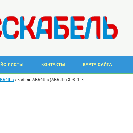
АЙС-ЛИСТЫ
КОНТАКТЫ
КАРТА САЙТА
АВБбШв
\ Кабель АВБбШв (АВБШв) 3х6+1х4