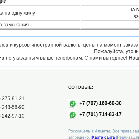
ции
на в
ка на одну жилу
вз
го замыкания
лов и курсов иностранной валюты цены на момент заказа м
Пожалуйста, уточ
нив по указанным выше телефонам. С нами выгоднее! На
СОТОВЫЕ:
 275-81-21
+7 (707) 160-60-30
 243-58-90
+7 (701) 714-83-17
 242-97-10
Росскабель в Алматы. Все права за
запрещено. |
Карта сайта
|Реализация