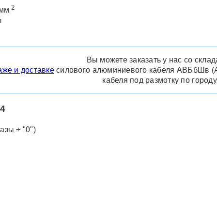
2
 мм
л
Вы можете заказать у нас со скла
аже и доставке
силового алюминиевого кабеля АВБбШв (АВ
кабеля под размотку по городу
4
зы + "0")