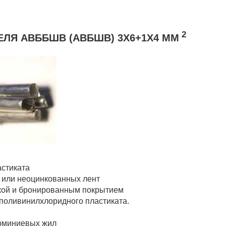
2
ЛЯ АВББШВ (АВБШВ) 3Х6+1Х4 ММ
астиката
х или неоцинкованных лент
чкой и бронированным покрытием
 поливинилхлоридного пластиката.
люминиевых жил