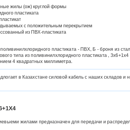
ные жилы (ож) круглой формы
идного пластиката
пластикат
кладываемых с положительным перекрытием
ссованный из ПВХ-пластиката
 поливинилхлоридного пластиката - ПВХ, Б - броня из стал
вого типа из поливинилхлоридного пластиката , 3х6+1х4 
ением 4 квадратных миллиметра.
логает в Казахстане силовой кабель с наших складов и н
6+1Х4
евыеми жилами предназначен для передачи и распределе