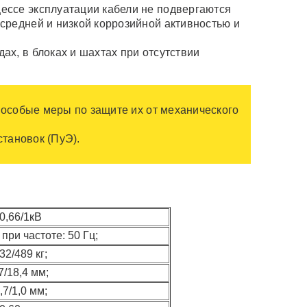
ессе эксплуатации кабели не подвергаются
средней и низкой коррозийной активностью и
ах, в блоках и шахтах при отсутствии
 особые меры по защите их от механического
тановок (ПуЭ).
0,66/1кВ
при частоте: 50 Гц;
32/489 кг;
7/18,4 мм;
,7/1,0 мм;