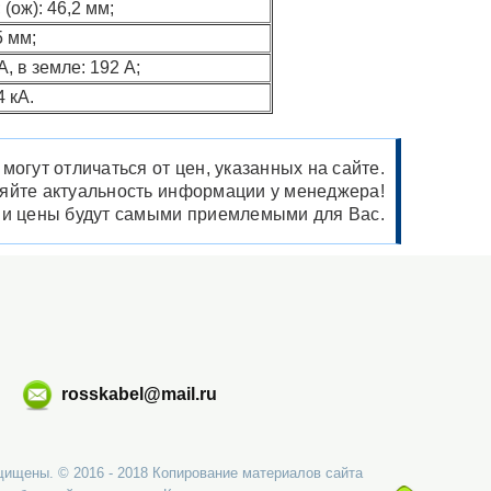
 (ож): 46,2 мм;
5 мм;
А, в земле: 192 А;
4 кА.
огут отличаться от цен, указанных на сайте.
няйте актуальность информации у менеджера!
ши цены будут самыми приемлемыми для Вас.
rosskabel@mail.ru
щищены. © 2016 - 2018 Копирование материалов сайта