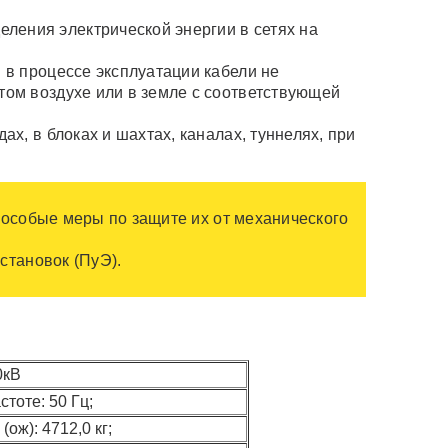
ления электрической энергии в сетях на
 в процессе эксплуатации кабели не
том воздухе или в земле с соответствующей
х, в блоках и шахтах, каналах, туннелях, при
 особые меры по защите их от механического
становок (ПуЭ).
0кВ
стоте: 50 Гц;
 (ож): 4712,0 кг;