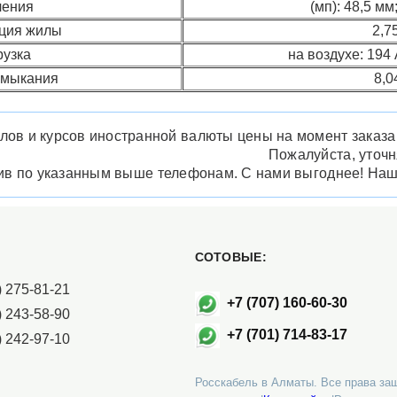
чения
(мп): 48,5 мм;
ция жилы
2,7
рузка
на воздухе: 194 
амыкания
8,0
лов и курсов иностранной валюты цены на момент заказа м
Пожалуйста, уточ
нив по указанным выше телефонам. С нами выгоднее! На
СОТОВЫЕ:
 275-81-21
+7 (707) 160-60-30
 243-58-90
+7 (701) 714-83-17
 242-97-10
Росскабель в Алматы. Все права за