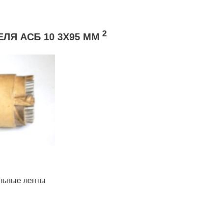
2
Я АСБ 10 3Х95 ММ
альные ленты