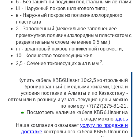
б - Без зашитной подушки под стальными лентами;
Ш - Наружный покров шлангового типа;
в - Наружный покров из поливинилхлоридного
пластиката
3 - Заполненный (межжильное заполнениее
промежутков поливинилхлоридным пластикатом с
разделительным слоем не менее 0.5 мм.)
нг - шланговый покров пониженной горючести;
10 - Количество токонесущих жил;
2
2,5 - Сечение токонесущих жил в мм
.
Купить кабель КВБбШвзнг 10х2,5 контрольный
бронированный с медными жилами, Цена и
условия поставки в Алматы и по Казахстану -
оптом или в розницу и узнать текущие цены можно
по номеру +7(727)275-81-21.
Посмотреть наличие кабеля КВБбШвзнг на
складе можно
здесь
Наша компания оказывает
услугу по продаже и
доставке
контрольного кабеля КВБбШвзнг по