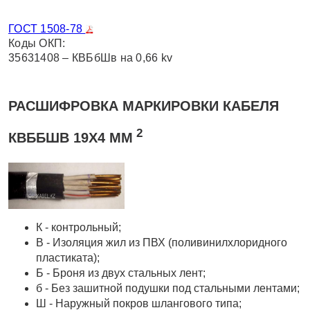
ГОСТ 1508-78
Коды ОКП:
35631408 – КВБбШв на 0,66 kv
РАСШИФРОВКА МАРКИРОВКИ КАБЕЛЯ
2
КВББШВ 19Х4 ММ
К - контрольный;
В - Изоляция жил из ПВХ (поливинилхлоридного
пластиката);
Б - Броня из двух стальных лент;
б - Без зашитной подушки под стальными лентами;
Ш - Наружный покров шлангового типа;