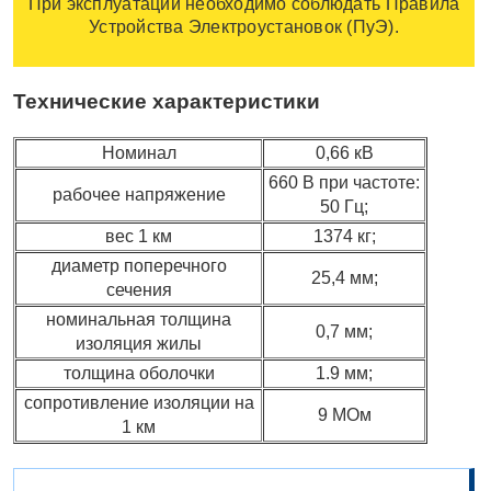
При эксплуатации необходимо соблюдать Правила
Устройства Электроустановок (ПуЭ).
Технические характеристики
Номинал
0,66 кВ
660 В при частоте:
рабочее напряжение
50 Гц;
вес 1 км
1374 кг;
диаметр поперечного
25,4 мм;
сечения
номинальная толщина
0,7 мм;
изоляция жилы
толщина оболочки
1.9 мм;
сопротивление изоляции на
9 МОм
1 км